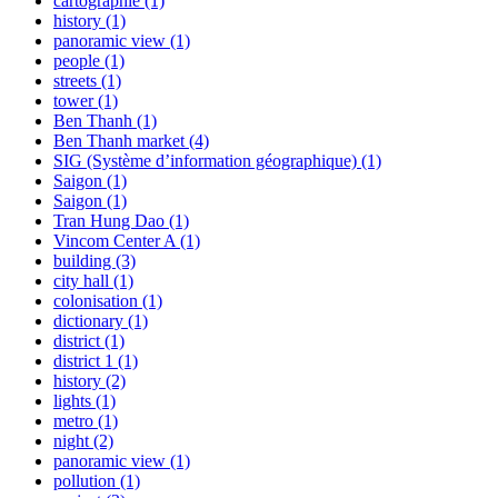
cartographie (1)
history (1)
panoramic view (1)
people (1)
streets (1)
tower (1)
Ben Thanh (1)
Ben Thanh market (4)
SIG (Système d’information géographique) (1)
Saigon (1)
Saigon (1)
Tran Hung Dao (1)
Vincom Center A (1)
building (3)
city hall (1)
colonisation (1)
dictionary (1)
district (1)
district 1 (1)
history (2)
lights (1)
metro (1)
night (2)
panoramic view (1)
pollution (1)