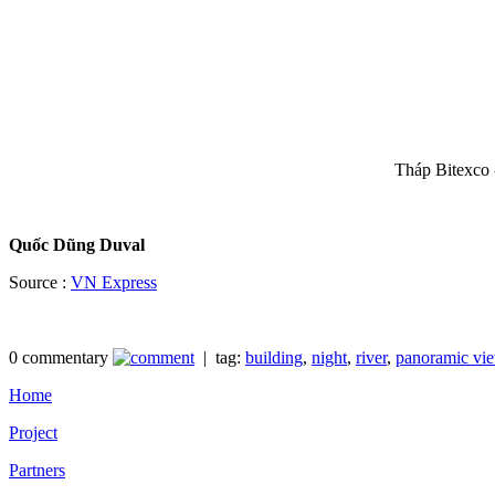
Tháp Bitexco 
Quốc Dũng Duval
Source :
VN Express
0 commentary
| tag:
building
,
night
,
river
,
panoramic vi
Home
Project
Partners