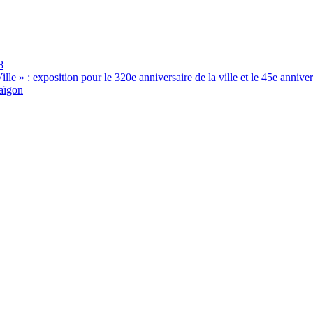
8
le » : exposition pour le 320e anniversaire de la ville et le 45e annive
Saïgon