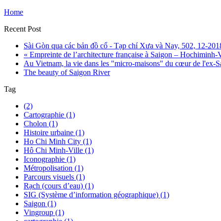
Home
Recent Post
Sài Gòn qua các bản đồ cổ - Tạp chí Xưa và Nay, 502, 12-201
« Empreinte de l’architecture française à Saigon – Hochiminh-Vil
Au Vietnam, la vie dans les "micro-maisons" du cœur de l'ex-
The beauty of Saigon River
Tag
(2)
Cartographie (1)
Cholon (1)
Histoire urbaine (1)
Ho Chi Minh City (1)
Hô Chi Minh-Ville (1)
Iconographie (1)
Métropolisation (1)
Parcours visuels (1)
Rạch (cours d’eau) (1)
SIG (Système d’information géographique) (1)
Saigon (1)
Vingroup (1)