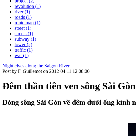
project (2)
revolution (1)
river (1)
roads (1)
route map (1)
street (1)
streets (1)
subway (1)
tower (2)
traffic (1)
war (1)
Night elves along the Saigon River
Post by F. Guillemot on 2012-04-11 12:08:00
Đêm thần tiên ven sông Sài Gòn
Dòng sông Sài Gòn về đêm dưới ống kính má