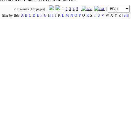
1
2
3
4
5
296 results (1/5 pages)
A
B
C
D
E
F
G
H
I
J K
L
M
N
O
P
Q
R
S
T
U
V
W X Y Z
[all]
filter by
Title