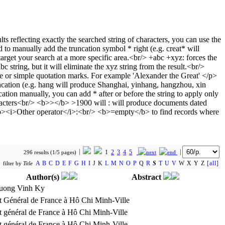
1
2
3
4
5
296 results (1/5 pages)
A
B
C
D
E
F
G
H
I
J K
L
M
N
O
P
Q
R
S
T
U
V
W X Y Z
[all]
filter by
Title
Author(s)
Abstract
ruong Vinh Ky
t Général de France à Hô Chi Minh-Ville
t général de France à Hô Chi Minh-Ville
t général de France à Hô Chi Minh-Ville