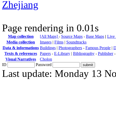
Zhejiang
Page rendering in 0.01s
Map collection
[All Maps]
-
Source Maps
-
Base Maps
|
Live
Media collection
Images
|
Films
|
Soundtracks
Data & informations
Buildings
|
Photographers
-
Famous People
|
D
Texts & references
Papers
-
E-Library
|
Bibliography
-
Publisher
Visual Narratives
Cholon
ID
Password
Last update: Monday 13 N