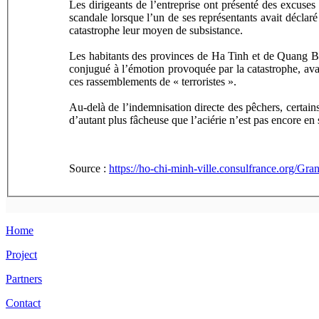
Les dirigeants de l’entreprise ont présenté des exc
scandale lorsque l’un de ses représentants avait déclaré 
catastrophe leur moyen de subsistance.
Les habitants des provinces de Ha Tinh et de Quang Binh,
conjugué à l’émotion provoquée par la catastrophe, avai
ces rassemblements de « terroristes ».
Au-delà de l’indemnisation directe des pêchers, certain
d’autant plus fâcheuse que l’aciérie n’est pas encore en 
Source :
https://ho-chi-minh-ville.consulfrance.org/G
Home
Project
Partners
Contact