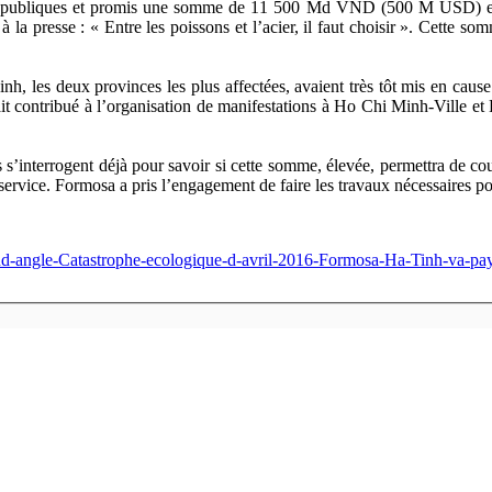
uses publiques et promis une somme de 11 500 Md VND (500 M USD) en
à la presse : « Entre les poissons et l’acier, il faut choisir ». Cette s
 les deux provinces les plus affectées, avaient très tôt mis en cause c
t contribué à l’organisation de manifestations à Ho Chi Minh-Ville et 
s s’interrogent déjà pour savoir si cette somme, élevée, permettra de co
service. Formosa a pris l’engagement de faire les travaux nécessaires pou
rand-angle-Catastrophe-ecologique-d-avril-2016-Formosa-Ha-Tinh-va-p