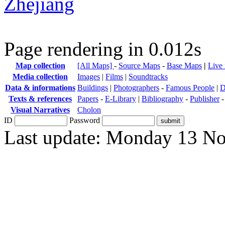
Zhejiang
Page rendering in 0.012s
Map collection
[All Maps]
-
Source Maps
-
Base Maps
|
Live
Media collection
Images
|
Films
|
Soundtracks
Data & informations
Buildings
|
Photographers
-
Famous People
|
D
Texts & references
Papers
-
E-Library
|
Bibliography
-
Publisher
Visual Narratives
Cholon
ID
Password
Last update: Monday 13 N